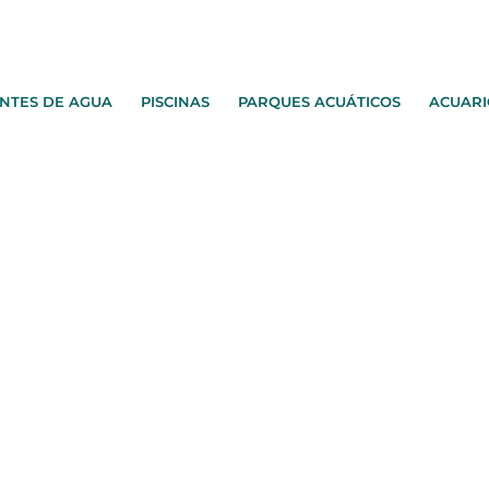
NTES DE AGUA
PISCINAS
PARQUES ACUÁTICOS
ACUARI
uentes ornamentales de agua?