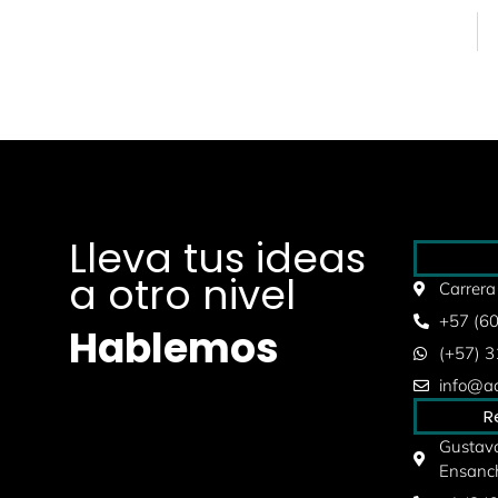
Lleva tus ideas
a otro nivel
Carrera
+57 (6
Hablemos
(+57) 
info@aq
R
Gustavo
Ensanc