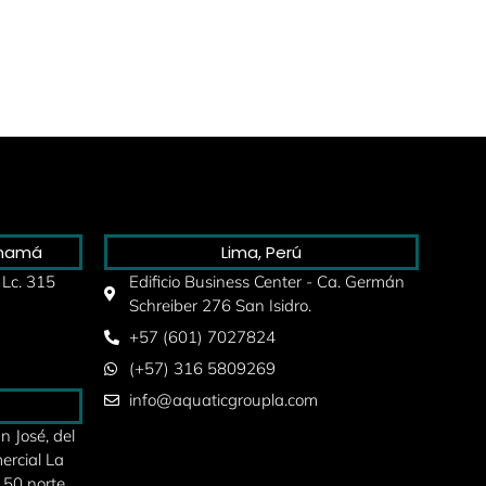
anamá
Lima, Perú
 Lc. 315
Edificio Business Center - Ca. Germán
Schreiber 276 San Isidro.
+57 (601) 7027824
(+57) 316 5809269
info@aquaticgroupla.com
 José, del
ercial La
 50 norte