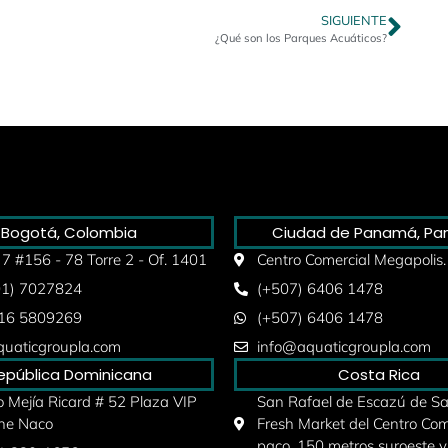
SIGUIENTE
¿Qué son los Parques Acuáticos?
Bogotá, Colombia
Ciudad de Panamá, P
 7 #156 - 78 Torre 2 - Of. 1401
Centro Comercial Megapolis.
01) 7027824
(+507) 6406 1478
316 5809269
(+507) 6406 1478
uaticgroupla.com
info@aquaticgroupla.com
epública Dominicana
Costa Rica
 Mejía Ricard # 52 Plaza VIP
San Rafael de Escazú de San
he Naco
Fresh Market del Centro Com
paco, 150 metros suroeste y