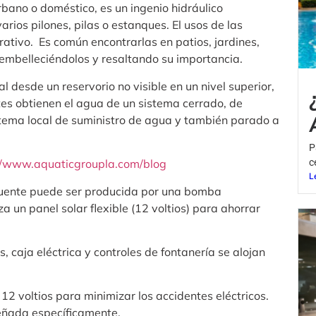
bano o doméstico, es un ingenio hidráulico
arios pilones, pilas o estanques. El usos de las
orativo. Es común encontrarlas en patios, jardines,
, embelleciéndolos y resaltando su importancia.
l desde un reservorio no visible en un nivel superior,
tes obtienen el agua de un sistema cerrado, de
stema local de suministro de agua y también parado a
P
//www.aquaticgroupla.com/blog
c
L
 fuente puede ser producida por una bomba
a un panel solar flexible (12 voltios) para ahorrar
os, caja eléctrica y controles de fontanería se alojan
e 12 voltios para minimizar los accidentes eléctricos.
eñada específicamente.