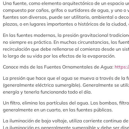
Una fuente, como elemento arquitectónico de un espacio ur
compuesto por caños, grifos o surtidores de agua, y uno o v
fuentes son diversos, puede ser utilitario, ambiental o dec
plazas, o en lugares importantes o históricos de la ciudad
En las fuentes modernas, la presión gravitacional tradiciona
no siempre es práctico. En muchas circunstancias, las fuen
recirculación que debe rellenarse al comienzo desde un si
lo largo de su vida por los efectos de la evaporación.
Conoce más de las Fuentes Ornamentales de Agua:
https:
La presión que hace que el agua se mueva a través de la
(generalmente eléctrica sumergible). Generalmente se utiliz
energía y tenerla funcionando todo el día.
Un filtro, elimina las partículas del agua. Las bombas, filtr
generalmente en un cuarto, en las fuentes públicas.
La iluminación de bajo voltaje, utiliza corriente continua d
La iluminación es generalmente sumergible y debe ser dis