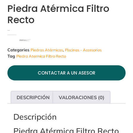
Piedra Atérmica Filtro
Recto
Descripción
Elemento para bordes y remates de piscinas.
Elemento sólido prefabricado en concreto arquitectónico
Para interiores y exteriores
Producto artesanal hecho a mano
Producto fabricado con materiales naturales
Coeﬁciente de fricción que minimiza el riesgo de caída
Categories
,
Piedras Atérmicas
Piscinas - Accesorios
Tag
Piedra Atermica Filtro Recto
CONTACTAR A UN ASESOR
DESCRIPCIÓN
VALORACIONES (0)
Descripción
Piedra Atérmica Filtro Recto