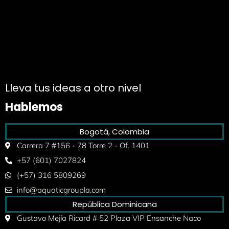
Fuentes Interactivas Fuentes Ornamentales Fuentes Musicales Piscinas Spa y Zonas de Vapor Parques Acuáticos Pantallas de Agua Paisajismo Acuático Túneles de Agua
Fuentes Interactivas Fuentes Ornamentales Fuentes Musicales Piscinas Spa y Zonas de Vapor Parques Acuáticos Pantallas de Agua Paisajismo Acuático Túneles de Agua
Lleva tus ideas a otro nivel
Hablemos
Bogotá, Colombia
Carrera 7 #156 - 78 Torre 2 - Of. 1401
+57 (601) 7027824
(+57) 316 5809269
info@aquaticgroupla.com
República Dominicana
Gustavo Mejía Ricard # 52 Plaza VIP Ensanche Naco