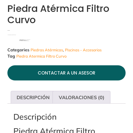
Piedra Atérmica Filtro
Curvo
Descripción
Elemento para bordes y remates de piscinas.
Elemento sólido prefabricado en concreto arquitectónico
Para interiores y exteriores
Producto artesanal hecho a mano
Producto fabricado con materiales naturales
Coeﬁciente de fricción que minimiza el riesgo de caída
Categories
,
Piedras Atérmicas
Piscinas - Accesorios
Tag
Piedra Atermica Filtro Curvo
CONTACTAR A UN ASESOR
DESCRIPCIÓN
VALORACIONES (0)
Descripción
Piedra Atérmica Filtro