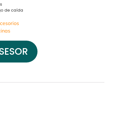
es
sgo de caída
ccesorios
cinas
SESOR