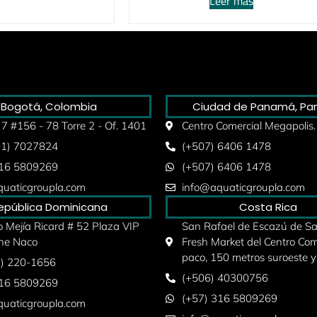
Leer más
Bogotá, Colombia
Ciudad de Panamá, P
 7 #156 - 78 Torre 2 - Of. 1401
Centro Comercial Megapolis.
01) 7027824
(+507) 6406 1478
316 5809269
(+507) 6406 1478
uaticgroupla.com
info@aquaticgroupla.com
epública Dominicana
Costa Rica
 Mejía Ricard # 52 Plaza VIP
San Rafael de Escazú de San
he Naco
Fresh Market del Centro Com
paco, 150 metros suroeste y
9) 220-1656
(+506) 40300756
316 5809269
(+57) 316 5809269
uaticgroupla.com