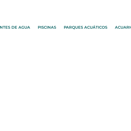
NTES DE AGUA
PISCINAS
PARQUES ACUÁTICOS
ACUARI
ctos
iedras Atérmicas
Piedra Atérmica Bordes y Remates Pisc