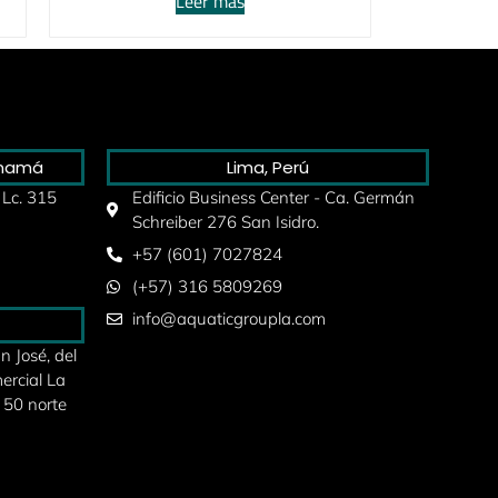
Leer más
anamá
Lima, Perú
 Lc. 315
Edificio Business Center - Ca. Germán
Schreiber 276 San Isidro.
+57 (601) 7027824
(+57) 316 5809269
info@aquaticgroupla.com
 José, del
ercial La
 50 norte