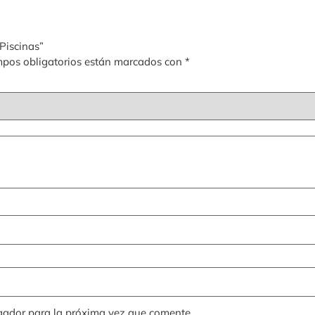
Piscinas”
pos obligatorios están marcados con
*
gador para la próxima vez que comente.