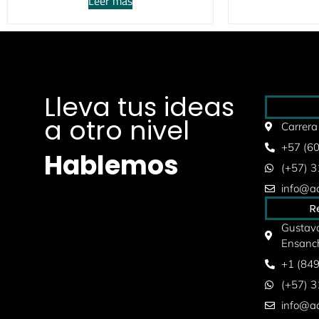
Leer más
Lleva tus ideas
a otro nivel
Carrera
+57 (6
Hablemos
(+57) 
info@aq
R
Gustavo
Ensanc
+1 (84
(+57) 
info@aq