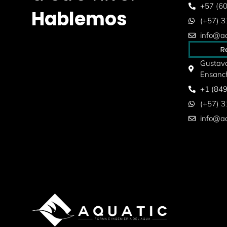
+57 (6
Hablemos
(+57) 
info@aq
R
Gustavo
Ensanc
+1 (84
(+57) 
info@aq