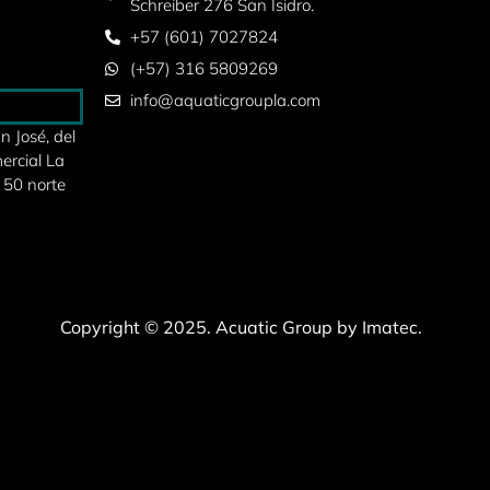
Schreiber 276 San Isidro.
+57 (601) 7027824
(+57) 316 5809269
info@aquaticgroupla.com
 José, del
ercial La
 50 norte
Copyright © 2025. Acuatic Group by Imatec.