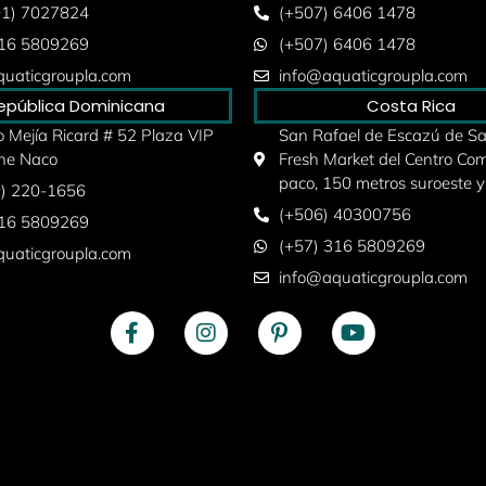
01) 7027824
(+507) 6406 1478
316 5809269
(+507) 6406 1478
uaticgroupla.com
info@aquaticgroupla.com
epública Dominicana
Costa Rica
 Mejía Ricard # 52 Plaza VIP
San Rafael de Escazú de San
he Naco
Fresh Market del Centro Com
paco, 150 metros suroeste y
9) 220-1656
(+506) 40300756
316 5809269
(+57) 316 5809269
uaticgroupla.com
info@aquaticgroupla.com