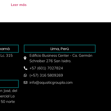
Leer más
anamá
Lima, Perú
 Lc. 315
Edificio Business Center - Ca. Germán
Schreiber 276 San Isidro.
+57 (601) 7027824
(+57) 316 5809269
info@aquaticgroupla.com
 José, del
ercial La
 50 norte