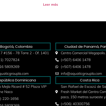
Leer más
Bogotá, Colombia
Ciudad de Panamá, P
 7 #156 - 78 Torre 2 - Of. 1401
Centro Comercial Megapolis.
01) 7027824
(+507) 6406 1478
316 5809269
(+507) 6406 1478
uaticgroupla.com
info@aquaticgroupla.com
epública Dominicana
Costa Rica
 Mejía Ricard # 52 Plaza VIP
San Rafael de Escazú de San
he Naco
Fresh Market del Centro Com
paco, 150 metros suroeste y
9) 220-1656
(+506) 40300756
316 5809269