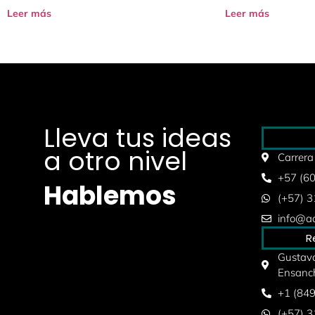
Leer más
Leer más
Lleva tus ideas
a otro nivel
Carrera
+57 (6
Hablemos
(+57) 
info@aq
R
Gustavo
Ensanc
+1 (84
(+57) 